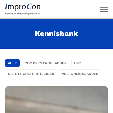
Kennisbank
ALLE
CO2 PRESTATIELADDER
HKZ
SAFETY CULTURE LADDER
VEILIGHEIDSLADDER