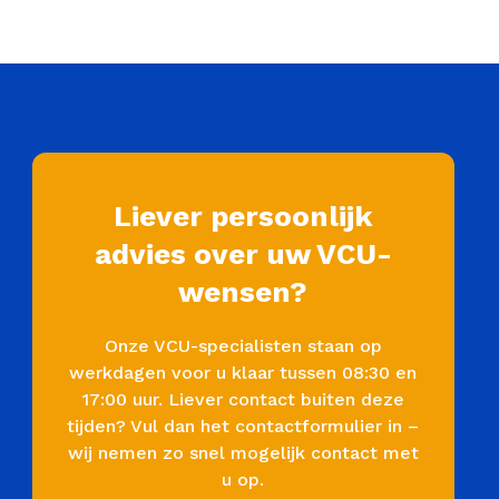
w organisatie voldoen aan alle eisen. Met onze
Liever persoonlijk
advies over uw VCU-
wensen?
Onze VCU-specialisten staan op
werkdagen voor u klaar tussen 08:30 en
17:00 uur. Liever contact buiten deze
tijden? Vul dan het contactformulier in –
wij nemen zo snel mogelijk contact met
u op.