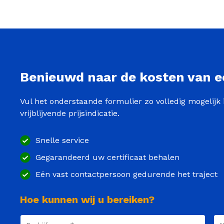
actueel houden van uw VCU-veiligheidssysteem. Zo
begeleiding blijft uw certificering in topconditie, 
Benieuwd naar de kosten van e
Vul het onderstaande formulier zo volledig mogelij
vrijblijvende prijsindicatie.
Snelle service
Gegarandeerd uw certificaat behalen
Eén vast contactpersoon gedurende het traject
Hoe kunnen wij u bereiken?
Bedrijfsnaam
(Vereist)
Na