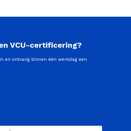
 voorkomt u problemen bij de jaarlijkse audit en blijft u
zonder dat u hier veel tijd aan kwijt bent.
en VCU-certificering?
k in en ontvang binnen één werkdag een
am
(Vereist)