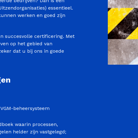
erde bedrijven? Dan is een
itzendorganisaties) essentieel.
kunnen werken en goed zijn
 succesvolle certificering. Met
jven op het gebied van
eker dat u bij ons in goede
gen
ar VGM-beheersysteem
ndboek waarin processen,
elen helder zijn vastgelegd;