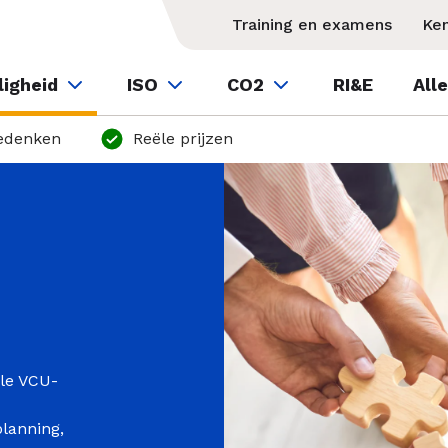
Training en examens
Ke
ligheid
ISO
CO2
RI&E
All
edenken
Reële prijzen
lle VCU-
planning,