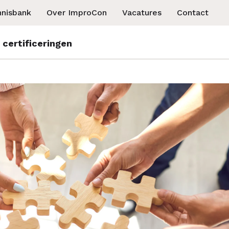
nnisbank
Over ImproCon
Vacatures
Contact
e certificeringen