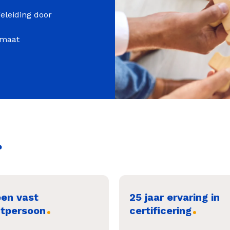
geleiding door
 maat
?
een vast
25 jaar ervaring in
tpersoon
certificering