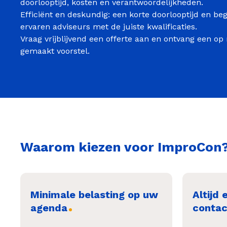
doorlooptijd, kosten en verantwoordelijkheden.
Efficiënt en deskundig: een korte doorlooptijd en be
ervaren adviseurs met de juiste kwalificaties.
Vraag vrijblijvend een offerte aan en ontvang een op
gemaakt voorstel.
Waarom kiezen voor ImproCon
Minimale belasting op uw
Altijd 
agenda
contac