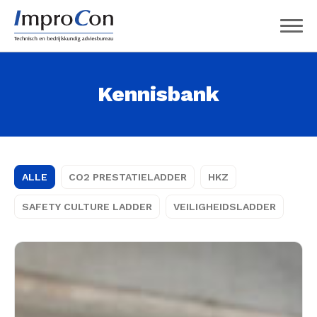
Kennisbank
ALLE
CO2 PRESTATIELADDER
HKZ
SAFETY CULTURE LADDER
VEILIGHEIDSLADDER