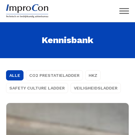
Kennisbank
ALLE
CO2 PRESTATIELADDER
HKZ
SAFETY CULTURE LADDER
VEILIGHEIDSLADDER