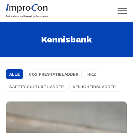
Kennisbank
ALLE
CO2 PRESTATIELADDER
HKZ
SAFETY CULTURE LADDER
VEILIGHEIDSLADDER