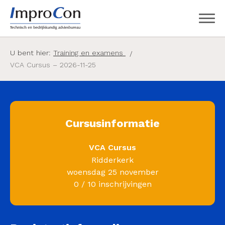
U bent hier:
Training en examens
VCA Cursus – 2026-11-25
Cursusinformatie
VCA Cursus
Ridderkerk
woensdag 25 november
0 / 10 inschrijvingen