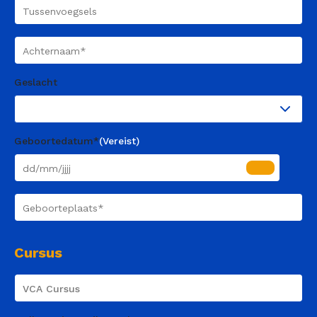
Tussenvoegsels
Achternaam
(Vereist)
Geslacht
Geboortedatum*
(Vereist)
Geboorteplaats
(Vereist)
Cursus
Course
Name