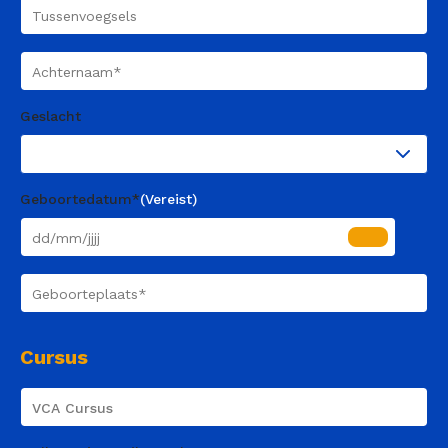
Tussenvoegsels
Achternaam
(Vereist)
Geslacht
Geboortedatum*
(Vereist)
Geboorteplaats
(Vereist)
Cursus
Course
Name