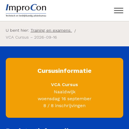
U bent hier:
Training en examens
VCA Cursus – 2026-09-16
Cursusinformatie
VCA Cursus
Naaldwijk
woensdag 16 september
8 / 8 inschrijvingen