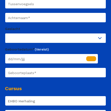
Tussenvoegsels
Achternaam
(Vereist)
Geslacht
Geboortedatum*
(Vereist)
Geboorteplaats
(Vereist)
Cursus
Course
Name