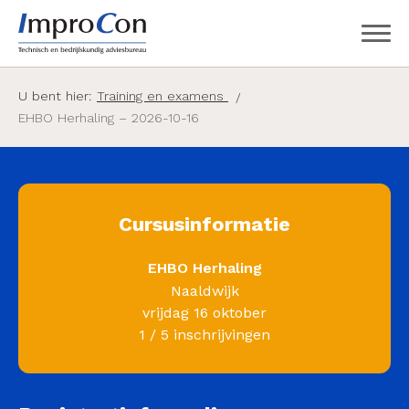
U bent hier:
Training en examens
EHBO Herhaling – 2026-10-16
Cursusinformatie
EHBO Herhaling
Naaldwijk
vrijdag 16 oktober
1 / 5 inschrijvingen