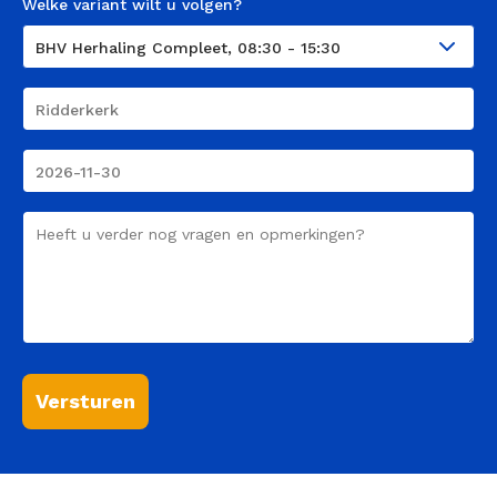
Welke variant wilt u volgen?
Course
Plaats
Course
Date
Comment