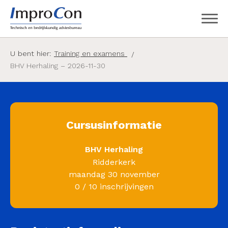
U bent hier:
Training en examens
BHV Herhaling – 2026-11-30
Cursusinformatie
BHV Herhaling
Ridderkerk
maandag 30 november
0 / 10 inschrijvingen