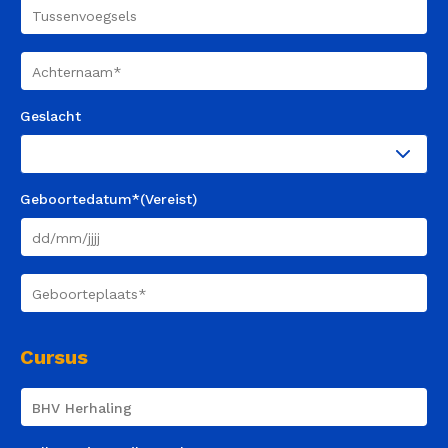
Tussenvoegsels
Achternaam
(Vereist)
Geslacht
Geboortedatum*
(Vereist)
DD
slash
Geboorteplaats
(Vereist)
MM
slash
JJJJ
Cursus
Course
Name