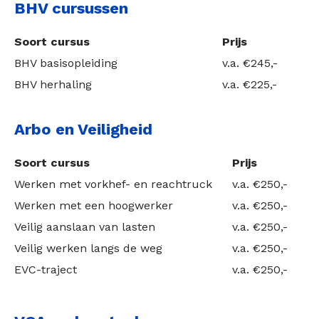
BHV cursussen
Soort cursus
Prijs
BHV basisopleiding
v.a. €245,-
BHV herhaling
v.a. €225,-
Arbo en Veiligheid
Soort cursus
Prijs
Werken met vorkhef- en reachtruck
v.a. €250,-
Werken met een hoogwerker
v.a. €250,-
Veilig aanslaan van lasten
v.a. €250,-
Veilig werken langs de weg
v.a. €250,-
EVC-traject
v.a. €250,-